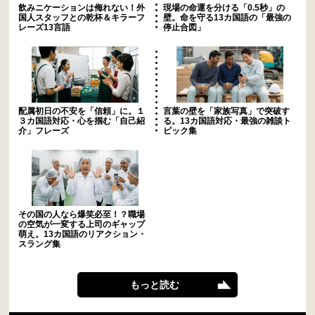
飲みニケーションは侮れない！外
現場の命運を分ける「0.5秒」の
国人スタッフとの乾杯＆キラーフ
壁。命を守る13カ国語の「最強の
レーズ13言語
停止合図」
配属初日の不安を「信頼」に。１
言葉の壁を「家族写真」で突破す
３カ国語対応・心を掴む「自己紹
る。13カ国語対応・最強の雑談ト
介」フレーズ
ピック集
その国の人なら爆笑必至！？職場
の空気が一変する上司のギャップ
萌え。13カ国語のリアクション・
スラング集
もっと読む