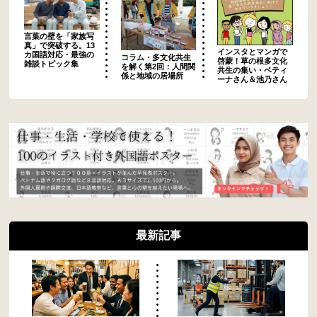
言葉の壁を「家族写
真」で突破する。13
インスタとマンガで
カ国語対応・最強の
コラム・多文化共生
啓蒙！草の根多文化
雑談トピック集
を解く第2回：人間関
共生の集い・ベティ
係と地域の居場所
ーナさん＆池乃さん
最新記事