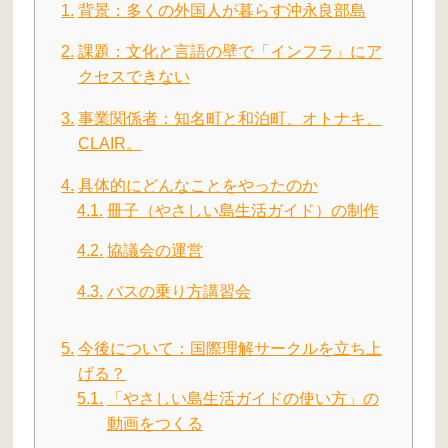
背景：多くの外国人が暮らす沖永良部島
課題：文化と言語の壁で「インフラ」にア
クセスできない
事業関係者：知名町と和泊町、オトナキ、
CLAIR。
具体的にどんなことをやったのか
冊子（やさしい島生活ガイド）の制作
協議会の運営
バスの乗り方講習会
今後について：国際理解サークルを立ち上
げる？
「やさしい島生活ガイドの使い方」の
動画をつくる