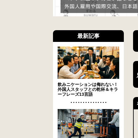
最新記事
飲みニケーションは侮れない！
外国人スタッフとの乾杯＆キラ
ーフレーズ13言語