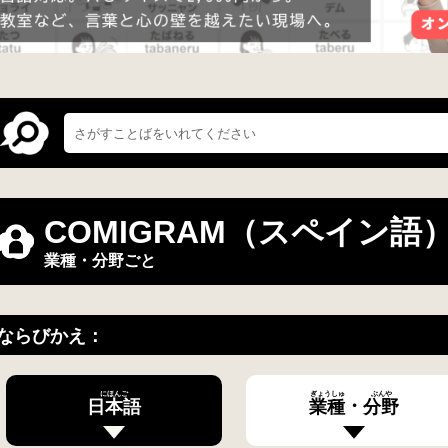
COMIGRAM（スペイン語
業種・分野ごと
ならびかえ：
にほんご
ぎょうしゅ
ぶんや
・
日本語
業種
分野