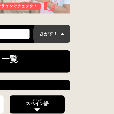
）一覧
すぺいんご
スペイン語