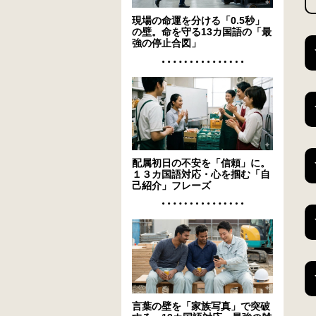
現場の命運を分ける「0.5秒」
の壁。命を守る13カ国語の「最
強の停止合図」
配属初日の不安を「信頼」に。
１３カ国語対応・心を掴む「自
己紹介」フレーズ
言葉の壁を「家族写真」で突破