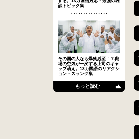
する。13カ国語対応・最強の雑
談トピック集
その国の人なら爆笑必至！？職
場の空気が一変する上司のギャ
ップ萌え。13カ国語のリアクシ
ョン・スラング集
もっと読む