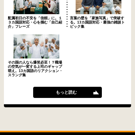
配属初日の不安を「信頼」に。１
言葉の壁を「家族写真」で突破す
３カ国語対応・心を掴む「自己紹
る。13カ国語対応・最強の雑談ト
介」フレーズ
ピック集
その国の人なら爆笑必至！？職場
の空気が一変する上司のギャップ
萌え。13カ国語のリアクション・
スラング集
もっと読む