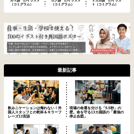
ルマ語 のイラスト
ログ語 のイラスト
トガル語 のイラス
（コミグラム）
（コミグラム）
ト（コミグラム）
最新記事
飲みニケーションは侮れない！外
現場の命運を分ける「0.5秒」の
国人スタッフとの乾杯＆キラーフ
壁。命を守る13カ国語の「最強の
レーズ13言語
停止合図」