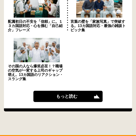
配属初日の不安を「信頼」に。１
言葉の壁を「家族写真」で突破す
３カ国語対応・心を掴む「自己紹
る。13カ国語対応・最強の雑談ト
介」フレーズ
ピック集
その国の人なら爆笑必至！？職場
の空気が一変する上司のギャップ
萌え。13カ国語のリアクション・
スラング集
もっと読む