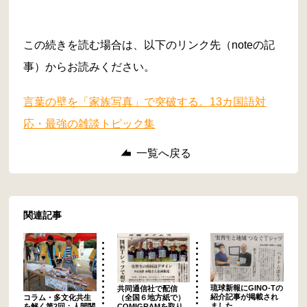
この続きを読む場合は、以下のリンク先（noteの記
事）からお読みください。
言葉の壁を「家族写真」で突破する。13カ国語対
応・最強の雑談トピック集
一覧へ戻る
関連記事
琉球新報にGINO-Tの
共同通信社で配信
紹介記事が掲載され
（全国６地方紙で）
コラム・多文化共生
ました
COMIGRAMを取り
を解く第2回：人間関