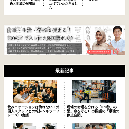
上げていただきまし
係と地域の居場所
た
最新記事
飲みニケーションは侮れない！外
現場の命運を分ける「0.5秒」の
国人スタッフとの乾杯＆キラーフ
壁。命を守る13カ国語の「最強の
レーズ13言語
停止合図」