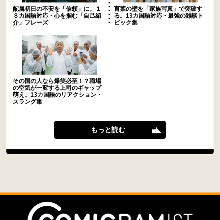
配属初日の不安を「信頼」に。１
言葉の壁を「家族写真」で突破す
３カ国語対応・心を掴む「自己紹
る。13カ国語対応・最強の雑談ト
介」フレーズ
ピック集
その国の人なら爆笑必至！？職場
の空気が一変する上司のギャップ
萌え。13カ国語のリアクション・
スラング集
もっと読む