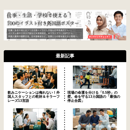
最新記事
飲みニケーションは侮れない！外
現場の命運を分ける「0.5秒」の
国人スタッフとの乾杯＆キラーフ
壁。命を守る13カ国語の「最強の
レーズ13言語
停止合図」