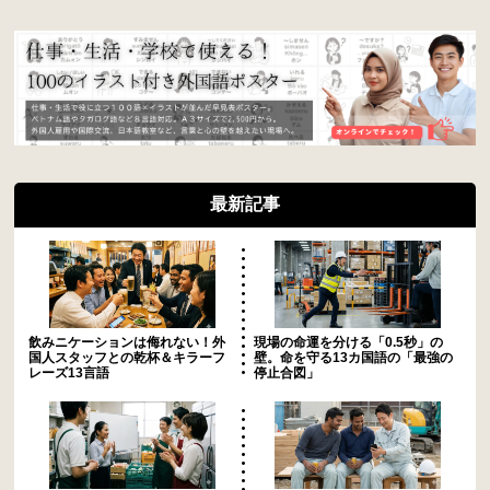
最新記事
飲みニケーションは侮れない！外
現場の命運を分ける「0.5秒」の
国人スタッフとの乾杯＆キラーフ
壁。命を守る13カ国語の「最強の
レーズ13言語
停止合図」