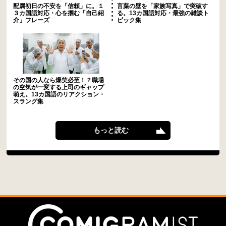
配属初日の不安を「信頼」に。１
言葉の壁を「家族写真」で突破す
３カ国語対応・心を掴む「自己紹
る。13カ国語対応・最強の雑談ト
介」フレーズ
ピック集
その国の人なら爆笑必至！？職場
の空気が一変する上司のギャップ
萌え。13カ国語のリアクション・
スラング集
もっと読む