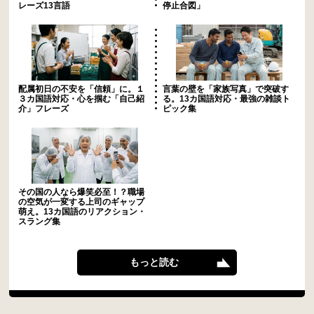
レーズ13言語
停止合図」
配属初日の不安を「信頼」に。１
言葉の壁を「家族写真」で突破す
３カ国語対応・心を掴む「自己紹
る。13カ国語対応・最強の雑談ト
介」フレーズ
ピック集
その国の人なら爆笑必至！？職場
の空気が一変する上司のギャップ
萌え。13カ国語のリアクション・
スラング集
もっと読む