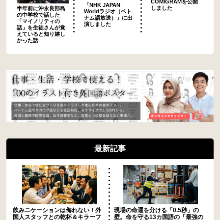
COMIGRAMを公開
「NHK JAPAN
しました
半年前に沖永良部島
Worldラジオ（ベト
の中学校で話した
ナム語放送）」に出
「マイノリティの
演しました
話」を生徒さんが覚
えていると知り嬉し
かった話
最新記事
飲みニケーションは侮れない！外
現場の命運を分ける「0.5秒」の
国人スタッフとの乾杯＆キラーフ
壁。命を守る13カ国語の「最強の