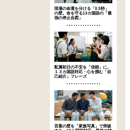
現場の命運を分ける「0.5秒」
の壁。命を守る13カ国語の「最
強の停止合図」
配属初日の不安を「信頼」に。
１３カ国語対応・心を掴む「自
己紹介」フレーズ
言葉の壁を「家族写真」で突破