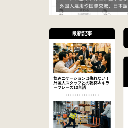
最新記事
飲みニケーションは侮れない！
外国人スタッフとの乾杯＆キラ
ーフレーズ13言語