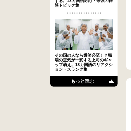
する。13カ国語対応・最強の雑
談トピック集
その国の人なら爆笑必至！？職
場の空気が一変する上司のギャ
ップ萌え。13カ国語のリアクシ
ョン・スラング集
もっと読む