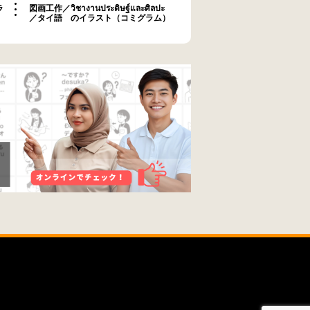
ラ
図画工作／วิชางานประดิษฐ์และศิลปะ
／タイ語 のイラスト（コミグラム）