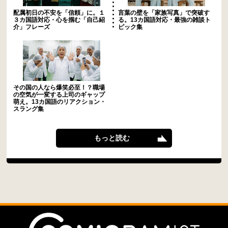
配属初日の不安を「信頼」に。１
言葉の壁を「家族写真」で突破す
３カ国語対応・心を掴む「自己紹
る。13カ国語対応・最強の雑談ト
介」フレーズ
ピック集
その国の人なら爆笑必至！？職場
の空気が一変する上司のギャップ
萌え。13カ国語のリアクション・
スラング集
もっと読む