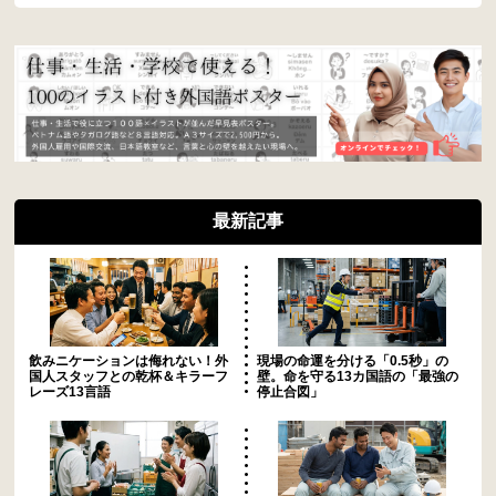
最新記事
飲みニケーションは侮れない！外
現場の命運を分ける「0.5秒」の
国人スタッフとの乾杯＆キラーフ
壁。命を守る13カ国語の「最強の
レーズ13言語
停止合図」