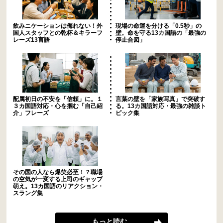
飲みニケーションは侮れない！外
現場の命運を分ける「0.5秒」の
国人スタッフとの乾杯＆キラーフ
壁。命を守る13カ国語の「最強の
レーズ13言語
停止合図」
配属初日の不安を「信頼」に。１
言葉の壁を「家族写真」で突破す
３カ国語対応・心を掴む「自己紹
る。13カ国語対応・最強の雑談ト
介」フレーズ
ピック集
その国の人なら爆笑必至！？職場
の空気が一変する上司のギャップ
萌え。13カ国語のリアクション・
スラング集
もっと読む