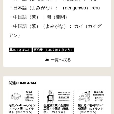
・日本語（よみがな）： （dengenwo）ireru
・中国語（繁）： 開（開關）
・中国語（繁）（よみがな）： カイ（カイグ
アン）
基本（きほん）
宿泊業（しゅくはくぎょう）
一覧へ戻る
関連COMIGRAM
毛布／selimut／イン
金属加工業／金屬加
離れる／떨어지다／
ドネシア語 のイラ
工業／中国語（繁体
韓国語 のイラスト
スト（コミグラム）
字） のイラスト
（コミグラム）