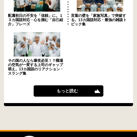
配属初日の不安を「信頼」に。１
言葉の壁を「家族写真」で突破す
３カ国語対応・心を掴む「自己紹
る。13カ国語対応・最強の雑談ト
介」フレーズ
ピック集
その国の人なら爆笑必至！？職場
の空気が一変する上司のギャップ
萌え。13カ国語のリアクション・
スラング集
もっと読む