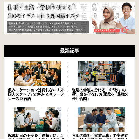
最新記事
飲みニケーションは侮れない！外
現場の命運を分ける「0.5秒」の
国人スタッフとの乾杯＆キラーフ
壁。命を守る13カ国語の「最強の
レーズ13言語
停止合図」
配属初日の不安を「信頼」に。１
言葉の壁を「家族写真」で突破す