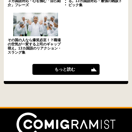
３カ国語対応・心を掴む「自己紹
る。13カ国語対応・最強の雑談ト
介」フレーズ
ピック集
その国の人なら爆笑必至！？職場
の空気が一変する上司のギャップ
萌え。13カ国語のリアクション・
スラング集
もっと読む