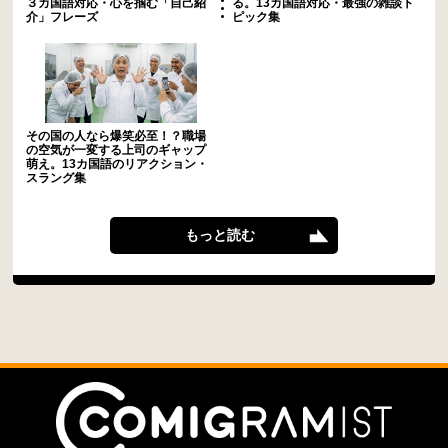
３カ国語対応・心を掴む「自己紹
る。13カ国語対応・最強の雑談ト
介」フレーズ
ピック集
その国の人なら爆笑必至！？職場
の空気が一変する上司のギャップ
萌え。13カ国語のリアクション・
スラング集
もっと読む