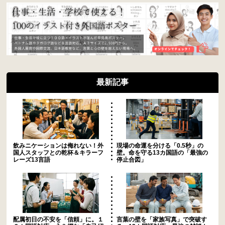
最新記事
飲みニケーションは侮れない！外
現場の命運を分ける「0.5秒」の
国人スタッフとの乾杯＆キラーフ
壁。命を守る13カ国語の「最強の
レーズ13言語
停止合図」
配属初日の不安を「信頼」に。１
言葉の壁を「家族写真」で突破す