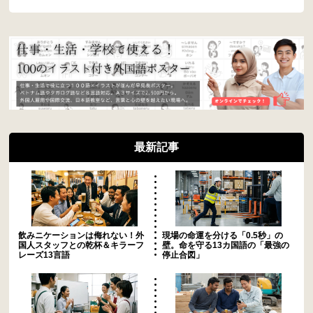
最新記事
飲みニケーションは侮れない！外
現場の命運を分ける「0.5秒」の
国人スタッフとの乾杯＆キラーフ
壁。命を守る13カ国語の「最強の
レーズ13言語
停止合図」