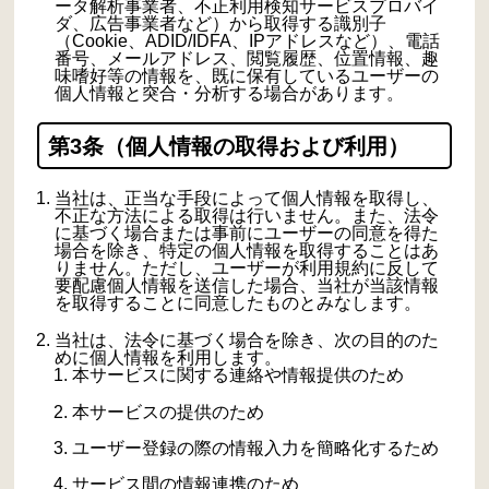
ータ解析事業者、不正利用検知サービスプロバイ
ダ、広告事業者など）から取得する識別子
（Cookie、ADID/IDFA、IPアドレスなど）、電話
番号、メールアドレス、閲覧履歴、位置情報、趣
味嗜好等の情報を、既に保有しているユーザーの
個人情報と突合・分析する場合があります。
第3条（個人情報の取得および利用）
当社は、正当な手段によって個人情報を取得し、
不正な方法による取得は行いません。また、法令
に基づく場合または事前にユーザーの同意を得た
場合を除き、特定の個人情報を取得することはあ
りません。ただし、ユーザーが利用規約に反して
要配慮個人情報を送信した場合、当社が当該情報
を取得することに同意したものとみなします。
当社は、法令に基づく場合を除き、次の目的のた
めに個人情報を利用します。
本サービスに関する連絡や情報提供のため
本サービスの提供のため
ユーザー登録の際の情報入力を簡略化するため
サービス間の情報連携のため