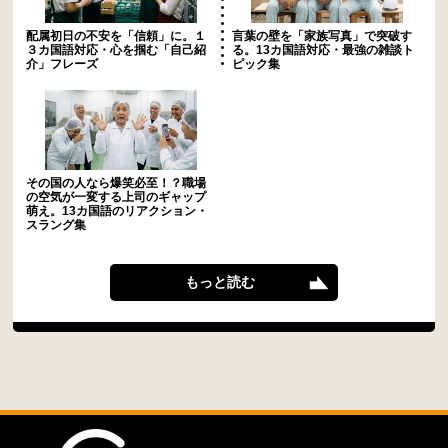
配属初日の不安を「信頼」に。１
言葉の壁を「家族写真」で突破す
３カ国語対応・心を掴む「自己紹
る。13カ国語対応・最強の雑談ト
介」フレーズ
ピック集
その国の人なら爆笑必至！？職場
の空気が一変する上司のギャップ
萌え。13カ国語のリアクション・
スラング集
もっと読む