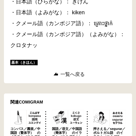
・日本語（ひらがな）： きけん
・日本語（よみがな）： kiken
・クメール語（カンボジア語）： គ្រោះថ្នាក់
・クメール語（カンボジア語）（よみがな）：
クロタナッ
基本（きほん）
一覧へ戻る
関連COMIGRAM
コンパス／圓規／中
国語／语文／中国語
押さえる／segurar／
国語（繁体字） の
（簡体字） のイラ
ポルトガル語 のイ