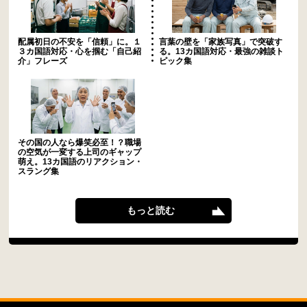
配属初日の不安を「信頼」に。１
言葉の壁を「家族写真」で突破す
３カ国語対応・心を掴む「自己紹
る。13カ国語対応・最強の雑談ト
介」フレーズ
ピック集
その国の人なら爆笑必至！？職場
の空気が一変する上司のギャップ
萌え。13カ国語のリアクション・
スラング集
もっと読む