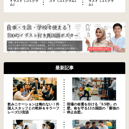
イラスト（コミグラ
スト（コミグラム）
ラスト（コミグラ
ム）
ム）
最新記事
飲みニケーションは侮れない！外
現場の命運を分ける「0.5秒」の
国人スタッフとの乾杯＆キラーフ
壁。命を守る13カ国語の「最強の
レーズ13言語
停止合図」