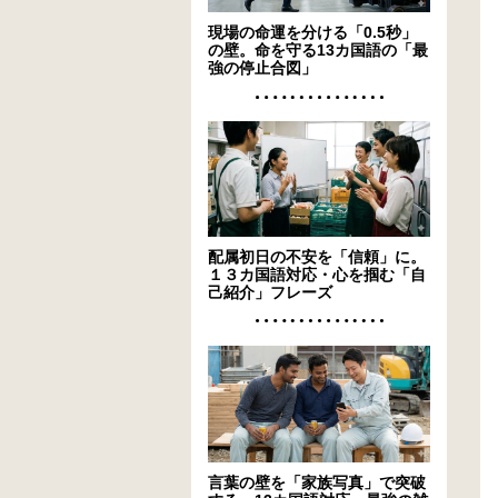
現場の命運を分ける「0.5秒」
の壁。命を守る13カ国語の「最
強の停止合図」
配属初日の不安を「信頼」に。
１３カ国語対応・心を掴む「自
己紹介」フレーズ
言葉の壁を「家族写真」で突破