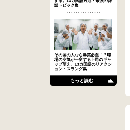
する。13カ国語対応・最強の雑
談トピック集
その国の人なら爆笑必至！？職
場の空気が一変する上司のギャ
ップ萌え。13カ国語のリアクシ
ョン・スラング集
もっと読む