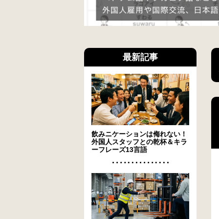
最新記事
飲みニケーションは侮れない！
外国人スタッフとの乾杯＆キラ
ーフレーズ13言語