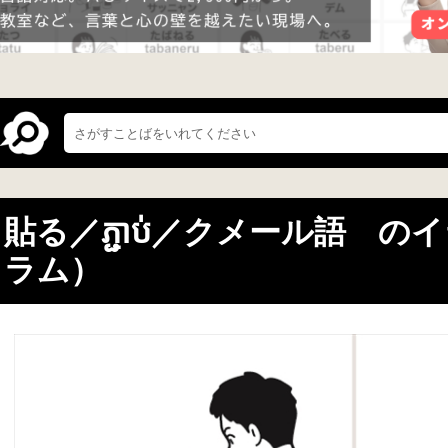
貼る／ភ្ជាប់／クメール語 
ラム）