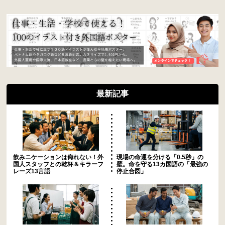
最新記事
飲みニケーションは侮れない！外
現場の命運を分ける「0.5秒」の
国人スタッフとの乾杯＆キラーフ
壁。命を守る13カ国語の「最強の
レーズ13言語
停止合図」