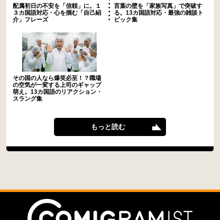
配属初日の不安を「信頼」に。１
言葉の壁を「家族写真」で突破す
３カ国語対応・心を掴む「自己紹
る。13カ国語対応・最強の雑談ト
介」フレーズ
ピック集
その国の人なら爆笑必至！？職場
の空気が一変する上司のギャップ
萌え。13カ国語のリアクション・
スラング集
もっと読む