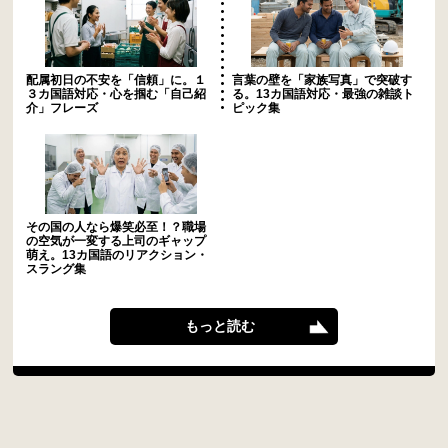
配属初日の不安を「信頼」に。１
言葉の壁を「家族写真」で突破す
３カ国語対応・心を掴む「自己紹
る。13カ国語対応・最強の雑談ト
介」フレーズ
ピック集
その国の人なら爆笑必至！？職場
の空気が一変する上司のギャップ
萌え。13カ国語のリアクション・
スラング集
もっと読む