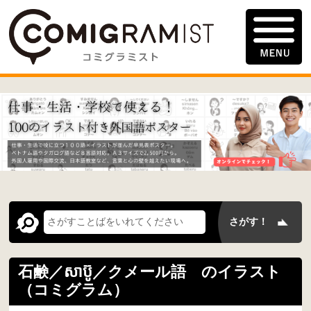
石鹸／សាប៊ូ／クメール語 のイラスト
（コミグラム）