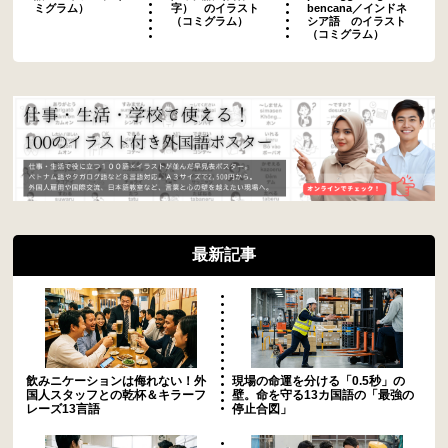
ミグラム）
字） のイラスト
bencana／インドネ
（コミグラム）
シア語 のイラスト
（コミグラム）
最新記事
飲みニケーションは侮れない！外
現場の命運を分ける「0.5秒」の
国人スタッフとの乾杯＆キラーフ
壁。命を守る13カ国語の「最強の
レーズ13言語
停止合図」