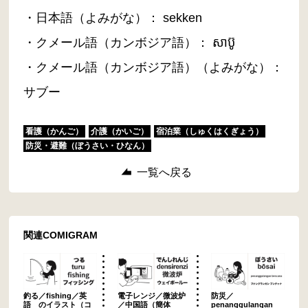
・日本語（よみがな）： sekken
・クメール語（カンボジア語）： សាប៊ូ
・クメール語（カンボジア語）（よみがな）：
サブー
看護（かんご）
介護（かいご）
宿泊業（しゅくはくぎょう）
防災・避難（ぼうさい・ひなん）
一覧へ戻る
関連COMIGRAM
釣る／fishing／英
電子レンジ／微波炉
防災／
語 のイラスト（コ
／中国語（簡体
penanggulangan