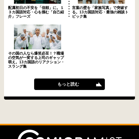
配属初日の不安を「信頼」に。１
言葉の壁を「家族写真」で突破す
３カ国語対応・心を掴む「自己紹
る。13カ国語対応・最強の雑談ト
介」フレーズ
ピック集
その国の人なら爆笑必至！？職場
の空気が一変する上司のギャップ
萌え。13カ国語のリアクション・
スラング集
もっと読む