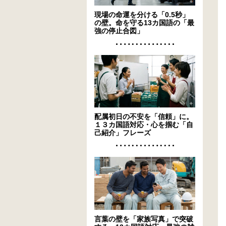
現場の命運を分ける「0.5秒」
の壁。命を守る13カ国語の「最
強の停止合図」
配属初日の不安を「信頼」に。
１３カ国語対応・心を掴む「自
己紹介」フレーズ
言葉の壁を「家族写真」で突破