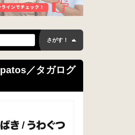
apatos／タガログ
）