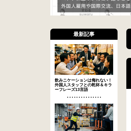
最新記事
飲みニケーションは侮れない！
外国人スタッフとの乾杯＆キラ
ーフレーズ13言語