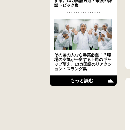
する。13カ国語対応・最強の雑
談トピック集
その国の人なら爆笑必至！？職
場の空気が一変する上司のギャ
ップ萌え。13カ国語のリアクシ
ョン・スラング集
もっと読む