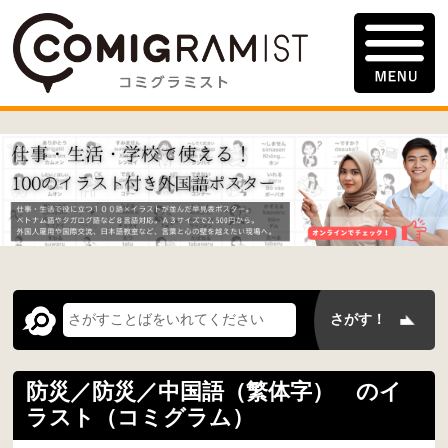
防災／防災／中国語（繁体字） のイ
ラスト（コミグラム）