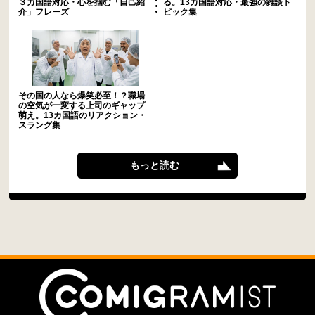
３カ国語対応・心を掴む「自己紹
る。13カ国語対応・最強の雑談ト
介」フレーズ
ピック集
その国の人なら爆笑必至！？職場
の空気が一変する上司のギャップ
萌え。13カ国語のリアクション・
スラング集
もっと読む