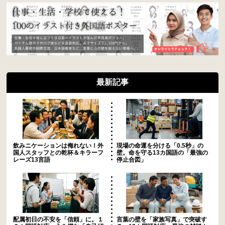
最新記事
飲みニケーションは侮れない！外
現場の命運を分ける「0.5秒」の
国人スタッフとの乾杯＆キラーフ
壁。命を守る13カ国語の「最強の
レーズ13言語
停止合図」
配属初日の不安を「信頼」に。１
言葉の壁を「家族写真」で突破す