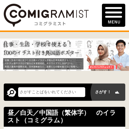
昼／白天／中国語（繁体字） のイラ
スト（コミグラム）