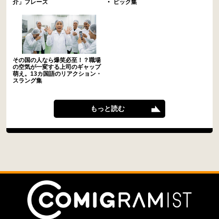
介」フレーズ
ピック集
その国の人なら爆笑必至！？職場
の空気が一変する上司のギャップ
萌え。13カ国語のリアクション・
スラング集
もっと読む