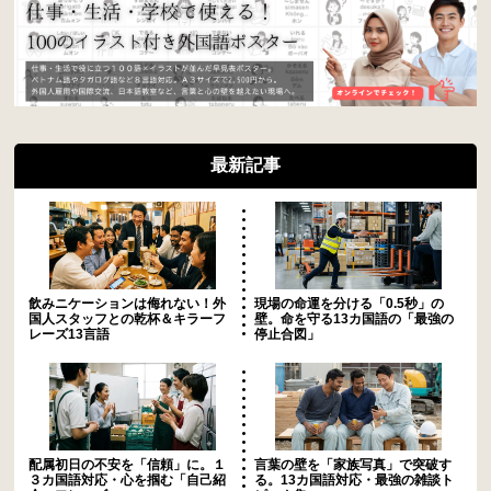
最新記事
飲みニケーションは侮れない！外
現場の命運を分ける「0.5秒」の
国人スタッフとの乾杯＆キラーフ
壁。命を守る13カ国語の「最強の
レーズ13言語
停止合図」
配属初日の不安を「信頼」に。１
言葉の壁を「家族写真」で突破す
３カ国語対応・心を掴む「自己紹
る。13カ国語対応・最強の雑談ト