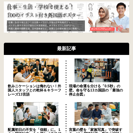
最新記事
飲みニケーションは侮れない！外
現場の命運を分ける「0.5秒」の
国人スタッフとの乾杯＆キラーフ
壁。命を守る13カ国語の「最強の
レーズ13言語
停止合図」
配属初日の不安を「信頼」に。１
言葉の壁を「家族写真」で突破す