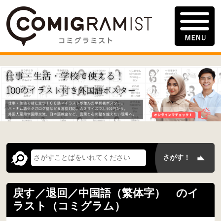
戻す／退回／中国語（繁体字） のイ
ラスト（コミグラム）