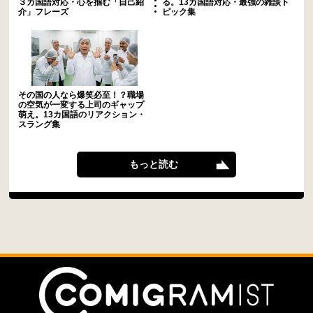
３カ国語対応・心を掴む「自己紹
る。13カ国語対応・最強の雑談ト
介」フレーズ
ピック集
その国の人なら爆笑必至！？職場
の空気が一変する上司のギャップ
萌え。13カ国語のリアクション・
スラング集
もっと読む