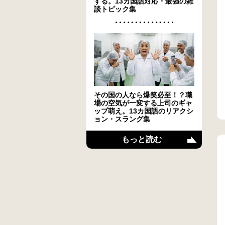
する。13カ国語対応・最強の雑
談トピック集
その国の人なら爆笑必至！？職
場の空気が一変する上司のギャ
ップ萌え。13カ国語のリアクシ
ョン・スラング集
もっと読む