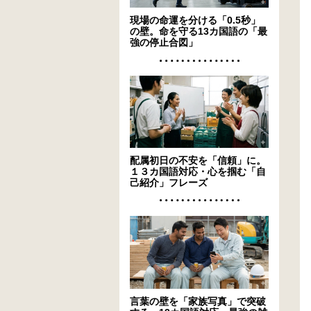
現場の命運を分ける「0.5秒」
の壁。命を守る13カ国語の「最
強の停止合図」
配属初日の不安を「信頼」に。
１３カ国語対応・心を掴む「自
己紹介」フレーズ
言葉の壁を「家族写真」で突破