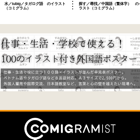
水／tubig／タガログ語 のイラスト
探す／尋找／中国語（繁体字） の
（コミグラム）
ラスト（コミグラム）