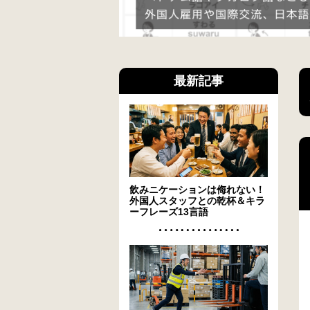
最新記事
飲みニケーションは侮れない！
外国人スタッフとの乾杯＆キラ
ーフレーズ13言語