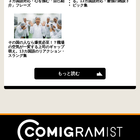
３カ国語対応・心を掴む「自己紹
る。13カ国語対応・最強の雑談ト
介」フレーズ
ピック集
その国の人なら爆笑必至！？職場
の空気が一変する上司のギャップ
萌え。13カ国語のリアクション・
スラング集
もっと読む