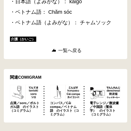
・日本語（よみがな）： kaigo
・ベトナム語： Chăm sóc
・ベトナム語（よみがな）： チャムソック
介護（かいご）
一覧へ戻る
関連COMIGRAM
点滴／soro／ポルト
コンパス／Cái
電子レンジ／微波爐
ガル語 のイラスト
compa／ベトナム
／中国語（繁体
（コミグラム）
語 のイラスト（コ
字） のイラスト
ミグラム）
（コミグラム）