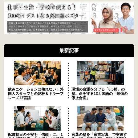
最新記事
飲みニケーションは侮れない！外
現場の命運を分ける「0.5秒」の
国人スタッフとの乾杯＆キラーフ
壁。命を守る13カ国語の「最強の
レーズ13言語
停止合図」
配属初日の不安を「信頼」に。１
言葉の壁を「家族写真」で突破す