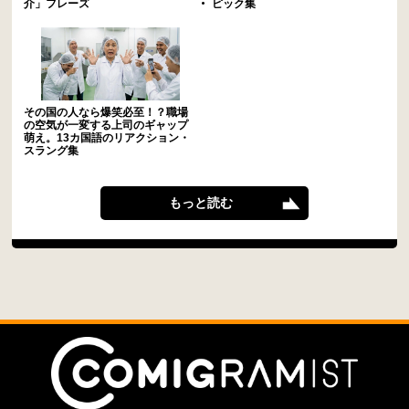
介」フレーズ
ピック集
その国の人なら爆笑必至！？職場
の空気が一変する上司のギャップ
萌え。13カ国語のリアクション・
スラング集
もっと読む