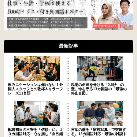
最新記事
飲みニケーションは侮れない！外
現場の命運を分ける「0.5秒」の
国人スタッフとの乾杯＆キラーフ
壁。命を守る13カ国語の「最強の
レーズ13言語
停止合図」
配属初日の不安を「信頼」に。１
言葉の壁を「家族写真」で突破す
３カ国語対応・心を掴む「自己紹
る。13カ国語対応・最強の雑談ト