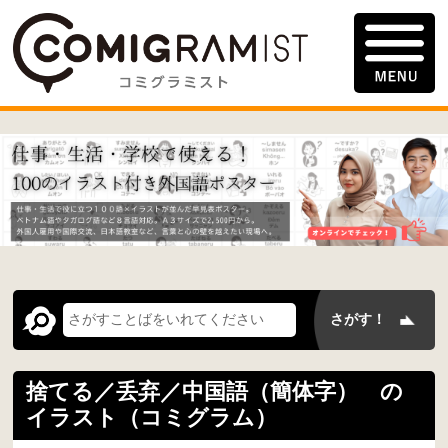
捨てる／丢弃／中国語（簡体字） の
イラスト（コミグラム）