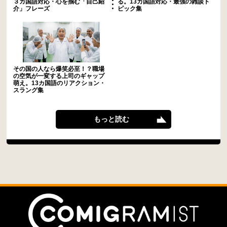
３カ国語対応・心を掴む「自己紹
る。13カ国語対応・最強の雑談ト
介」フレーズ
ピック集
その国の人なら爆笑必至！？職場
の空気が一変する上司のギャップ
萌え。13カ国語のリアクション・
スラング集
もっと読む