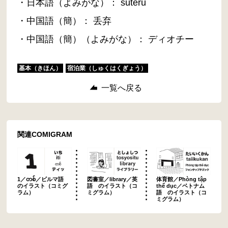
・日本語（よみがな）： suteru
・中国語（簡）： 丢弃
・中国語（簡）（よみがな）： ディオチー
基本（きほん）
宿泊業（しゅくはくぎょう）
一覧へ戻る
関連COMIGRAM
1／တစ်／ビルマ語
図書室／library／英
体育館／Phòng tập
のイラスト（コミグ
語 のイラスト（コ
thể dục／ベトナム
ラム）
ミグラム）
語 のイラスト（コ
ミグラム）