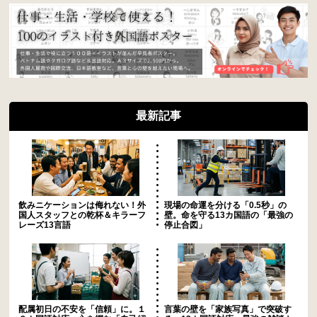
最新記事
飲みニケーションは侮れない！外
現場の命運を分ける「0.5秒」の
国人スタッフとの乾杯＆キラーフ
壁。命を守る13カ国語の「最強の
レーズ13言語
停止合図」
配属初日の不安を「信頼」に。１
言葉の壁を「家族写真」で突破す