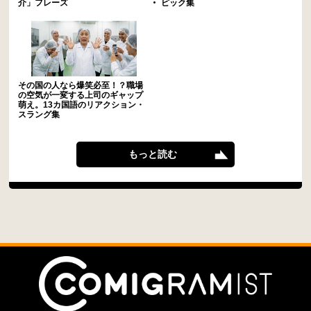
介」フレーズ
ピック集
その国の人なら爆笑必至！？職場
の空気が一変する上司のギャップ
萌え。13カ国語のリアクション・
スラング集
もっと読む