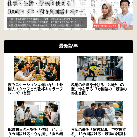
最新記事
飲みニケーションは侮れない！外
現場の命運を分ける「0.5秒」の
国人スタッフとの乾杯＆キラーフ
壁。命を守る13カ国語の「最強の
レーズ13言語
停止合図」
配属初日の不安を「信頼」に。１
言葉の壁を「家族写真」で突破す
３カ国語対応・心を掴む「自己紹
る。13カ国語対応・最強の雑談ト