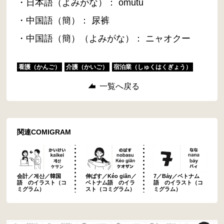
・日本語（よみがな）： omutu
・中国語（簡）： 尿裤
・中国語（簡）（よみがな）： ニャオクー
看護（かんご）
介護（かいご）
宿泊業（しゅくはくぎょう）
一覧へ戻る
関連COMIGRAM
会計／계산／韓国
伸ばす／Kéo giãn／
7／Bảy／ベトナム
語 のイラスト（コ
ベトナム語 のイラ
語 のイラスト（コ
ミグラム）
スト（コミグラム）
ミグラム）