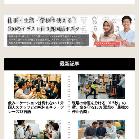
最新記事
飲みニケーションは侮れない！外
現場の命運を分ける「0.5秒」の
国人スタッフとの乾杯＆キラーフ
壁。命を守る13カ国語の「最強の
レーズ13言語
停止合図」