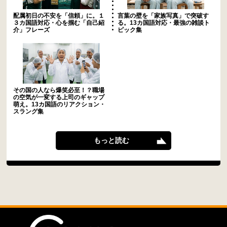
配属初日の不安を「信頼」に。１
言葉の壁を「家族写真」で突破す
３カ国語対応・心を掴む「自己紹
る。13カ国語対応・最強の雑談ト
介」フレーズ
ピック集
その国の人なら爆笑必至！？職場
の空気が一変する上司のギャップ
萌え。13カ国語のリアクション・
スラング集
もっと読む