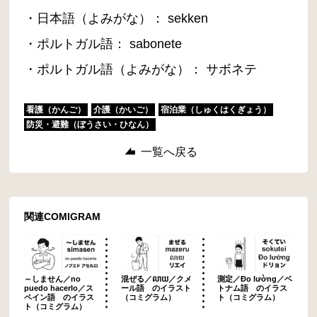
・日本語（よみがな）： sekken
・ポルトガル語： sabonete
・ポルトガル語（よみがな）： サボネテ
看護（かんご）
介護（かいご）
宿泊業（しゅくはくぎょう）
防災・避難（ぼうさい・ひなん）
一覧へ戻る
関連COMIGRAM
～しません／no
混ぜる／លាយ／クメ
測定／Đo lường／ベ
puedo hacerlo／ス
ール語 のイラスト
トナム語 のイラス
ペイン語 のイラス
（コミグラム）
ト（コミグラム）
ト（コミグラム）