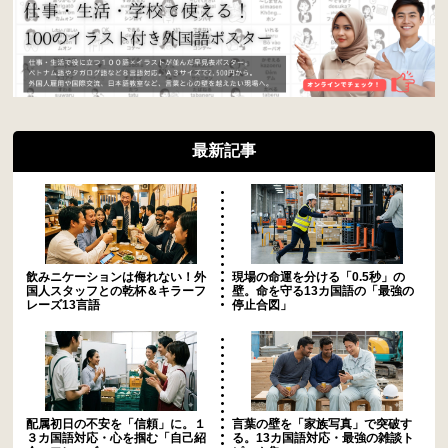
最新記事
飲みニケーションは侮れない！外
現場の命運を分ける「0.5秒」の
国人スタッフとの乾杯＆キラーフ
壁。命を守る13カ国語の「最強の
レーズ13言語
停止合図」
配属初日の不安を「信頼」に。１
言葉の壁を「家族写真」で突破す
３カ国語対応・心を掴む「自己紹
る。13カ国語対応・最強の雑談ト