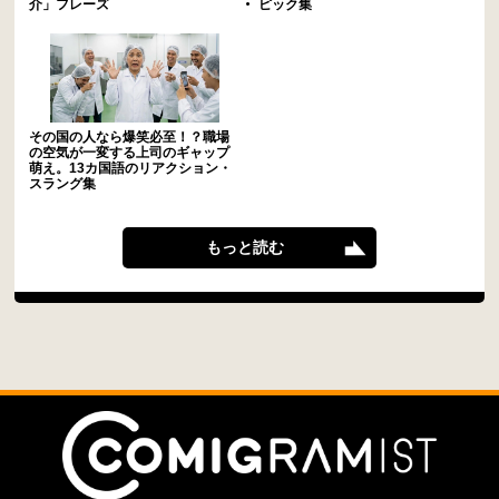
介」フレーズ
ピック集
その国の人なら爆笑必至！？職場
の空気が一変する上司のギャップ
萌え。13カ国語のリアクション・
スラング集
もっと読む