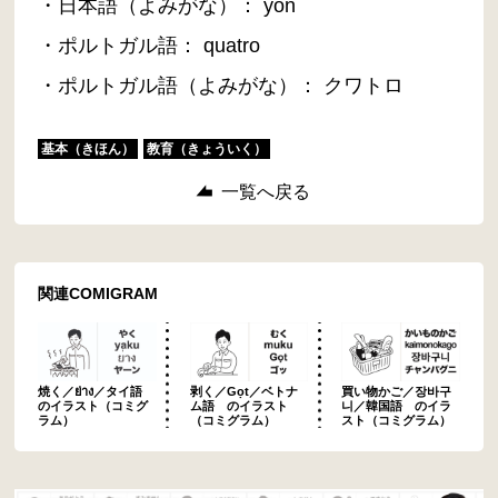
・日本語（よみがな）： yon
・ポルトガル語： quatro
・ポルトガル語（よみがな）： クワトロ
基本（きほん）
教育（きょういく）
一覧へ戻る
関連COMIGRAM
焼く／ย่าง／タイ語
剥く／Gọt／ベトナ
買い物かご／장바구
のイラスト（コミグ
ム語 のイラスト
니／韓国語 のイラ
ラム）
（コミグラム）
スト（コミグラム）