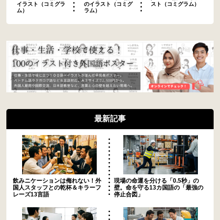
イラスト（コミグラ
のイラスト（コミグ
スト（コミグラム）
ム）
ラム）
最新記事
飲みニケーションは侮れない！外
現場の命運を分ける「0.5秒」の
国人スタッフとの乾杯＆キラーフ
壁。命を守る13カ国語の「最強の
レーズ13言語
停止合図」