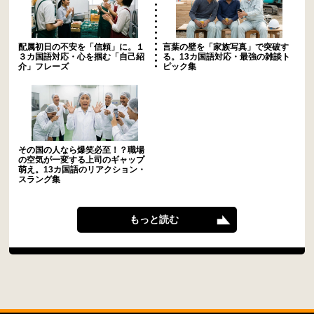
配属初日の不安を「信頼」に。１
言葉の壁を「家族写真」で突破す
３カ国語対応・心を掴む「自己紹
る。13カ国語対応・最強の雑談ト
介」フレーズ
ピック集
その国の人なら爆笑必至！？職場
の空気が一変する上司のギャップ
萌え。13カ国語のリアクション・
スラング集
もっと読む