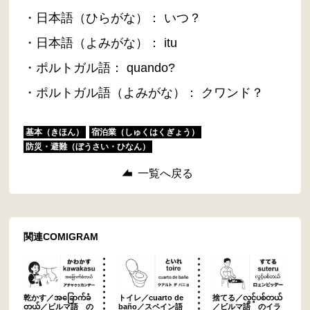
・日本語（ひらがな）： いつ？
・日本語（よみがな）： itu
・ポルトガル語： quando?
・ポルトガル語（よみがな）： クワンド？
基本（きほん）
宿泊業（しゅくはくぎょう）
防災・避難（ぼうさい・ひなん）
一覧へ戻る
関連COMIGRAM
乾かす／အခြောက်ခံ
トイレ／cuarto de
捨てる／လွင့်ပစ်တယ်
တယ်／ビルマ語 の
baño／スペイン語
／ビルマ語 のイラ