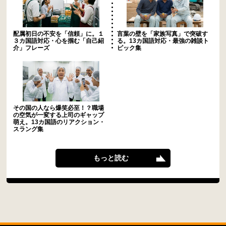
配属初日の不安を「信頼」に。１
言葉の壁を「家族写真」で突破す
３カ国語対応・心を掴む「自己紹
る。13カ国語対応・最強の雑談ト
介」フレーズ
ピック集
その国の人なら爆笑必至！？職場
の空気が一変する上司のギャップ
萌え。13カ国語のリアクション・
スラング集
もっと読む