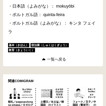
・日本語（よみがな）： mokuyōbi
・ポルトガル語： quinta-feira
・ポルトガル語（よみがな）： キンタ フェイ
ラ
基本（きほん）
宿泊業（しゅくはくぎょう）
教育（きょういく）
一覧へ戻る
関連COMIGRAM
朝礼／pagpupulong
土曜日／토요일／韓
フォーク／叉子／中
sa umaga／タガログ
国語 のイラスト
国語（繁体字） の