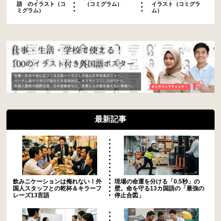
語 のイラスト（コ
（コミグラム）
イラスト（コミグラ
ミグラム）
ム）
最新記事
飲みニケーションは侮れない！外
現場の命運を分ける「0.5秒」の
国人スタッフとの乾杯＆キラーフ
壁。命を守る13カ国語の「最強の
レーズ13言語
停止合図」