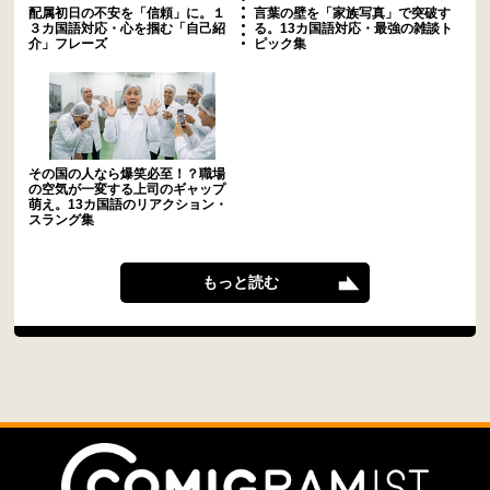
配属初日の不安を「信頼」に。１
言葉の壁を「家族写真」で突破す
３カ国語対応・心を掴む「自己紹
る。13カ国語対応・最強の雑談ト
介」フレーズ
ピック集
その国の人なら爆笑必至！？職場
の空気が一変する上司のギャップ
萌え。13カ国語のリアクション・
スラング集
もっと読む