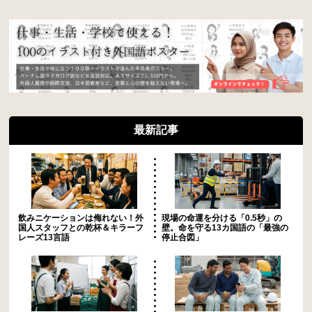
最新記事
飲みニケーションは侮れない！外
現場の命運を分ける「0.5秒」の
国人スタッフとの乾杯＆キラーフ
壁。命を守る13カ国語の「最強の
レーズ13言語
停止合図」