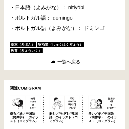
・日本語（よみがな）： nitiyōbi
・ポルトガル語： domingo
・ポルトガル語（よみがな）： ドミンゴ
基本（きほん）
宿泊業（しゅくはくぎょう）
教育（きょういく）
一覧へ戻る
関連COMIGRAM
塗る／涂／中国語
飲む／마시다／韓国
多い／多／中国語
（簡体字） のイラ
語 のイラスト（コ
（簡体字） のイラ
スト（コミグラム）
ミグラム）
スト（コミグラム）