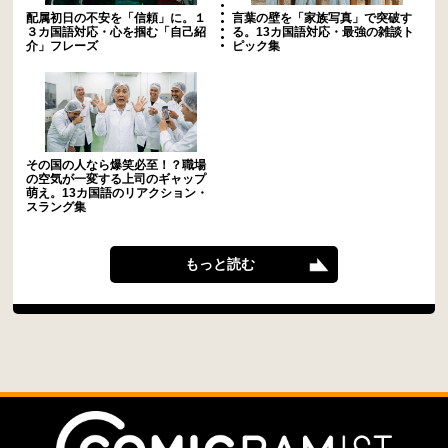
配属初日の不安を「信頼」に。１
言葉の壁を「家族写真」で突破す
３カ国語対応・心を掴む「自己紹
る。13カ国語対応・最強の雑談ト
介」フレーズ
ピック集
その国の人なら爆笑必至！？職場
の空気が一変する上司のギャップ
萌え。13カ国語のリアクション・
スラング集
もっと読む