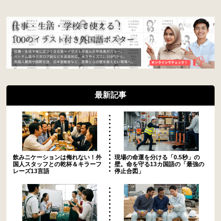
最新記事
飲みニケーションは侮れない！外
現場の命運を分ける「0.5秒」の
国人スタッフとの乾杯＆キラーフ
壁。命を守る13カ国語の「最強の
レーズ13言語
停止合図」