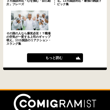
３カ国語対応・心を掴む「自己紹
る。13カ国語対応・最強の雑談ト
介」フレーズ
ピック集
その国の人なら爆笑必至！？職場
の空気が一変する上司のギャップ
萌え。13カ国語のリアクション・
スラング集
もっと読む