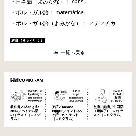
・日本語（よみがな）： sansū
・ポルトガル語： matemática
・ポルトガル語（よみがな）： マテマチカ
教育（きょういく）
一覧へ戻る
関連COMIGRAM
教科書／Sách giáo
英語／bahasa
点滴／點滴／中国語
khoa／ベトナム語
Inggris／インドネシ
（繁体字） のイラ
のイラスト（コミグ
ア語 のイラスト
スト（コミグラム）
ラム）
（コミグラム）