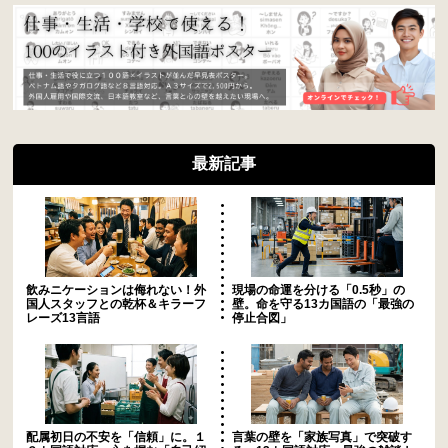
最新記事
飲みニケーションは侮れない！外
現場の命運を分ける「0.5秒」の
国人スタッフとの乾杯＆キラーフ
壁。命を守る13カ国語の「最強の
レーズ13言語
停止合図」
配属初日の不安を「信頼」に。１
言葉の壁を「家族写真」で突破す