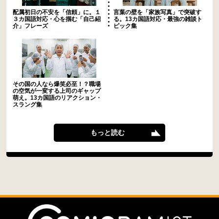
配属初日の不安を「信頼」に。１
言葉の壁を「家族写真」で突破す
３カ国語対応・心を掴む「自己紹
る。13カ国語対応・最強の雑談ト
介」フレーズ
ピック集
その国の人なら爆笑必至！？職場
の空気が一変する上司のギャップ
萌え。13カ国語のリアクション・
スラング集
もっと読む