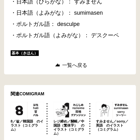
・日本語（ひらがな）： すみません
・日本語（よみがな）： sumimasen
・ポルトガル語： desculpe
・ポルトガル語（よみがな）： デスクーペ
基本（きほん）
一覧へ戻る
関連COMIGRAM
8／팔／韓国語 のイ
レジ締め／關帳／中
すみません／sorry／
ラスト（コミグラ
国語（繁体字） の
英語 のイラスト
ム）
イラスト（コミグラ
（コミグラム）
ム）