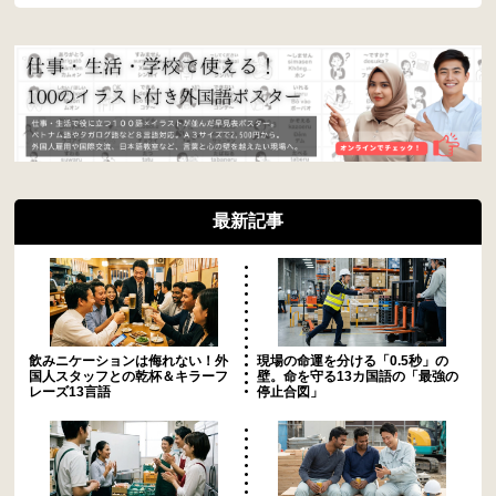
最新記事
飲みニケーションは侮れない！外
現場の命運を分ける「0.5秒」の
国人スタッフとの乾杯＆キラーフ
壁。命を守る13カ国語の「最強の
レーズ13言語
停止合図」