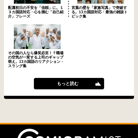
配属初日の不安を「信頼」に。１
言葉の壁を「家族写真」で突破す
３カ国語対応・心を掴む「自己紹
る。13カ国語対応・最強の雑談ト
介」フレーズ
ピック集
その国の人なら爆笑必至！？職場
の空気が一変する上司のギャップ
萌え。13カ国語のリアクション・
スラング集
もっと読む