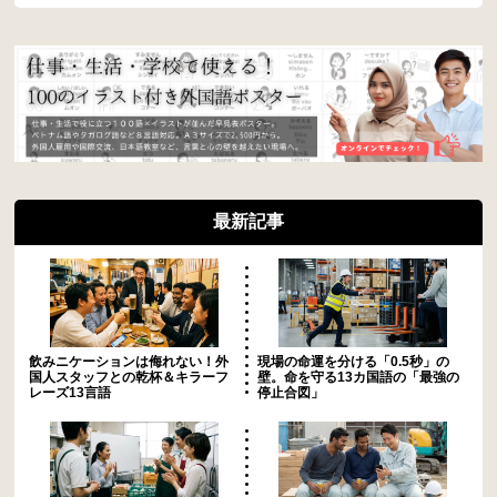
最新記事
飲みニケーションは侮れない！外
現場の命運を分ける「0.5秒」の
国人スタッフとの乾杯＆キラーフ
壁。命を守る13カ国語の「最強の
レーズ13言語
停止合図」