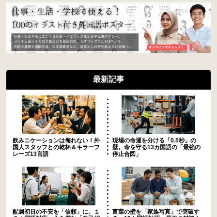
最新記事
飲みニケーションは侮れない！外
現場の命運を分ける「0.5秒」の
国人スタッフとの乾杯＆キラーフ
壁。命を守る13カ国語の「最強の
レーズ13言語
停止合図」
配属初日の不安を「信頼」に。１
言葉の壁を「家族写真」で突破す