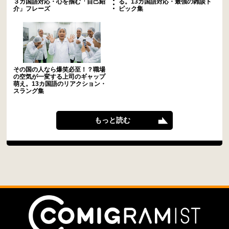
３カ国語対応・心を掴む「自己紹
る。13カ国語対応・最強の雑談ト
介」フレーズ
ピック集
その国の人なら爆笑必至！？職場
の空気が一変する上司のギャップ
萌え。13カ国語のリアクション・
スラング集
もっと読む