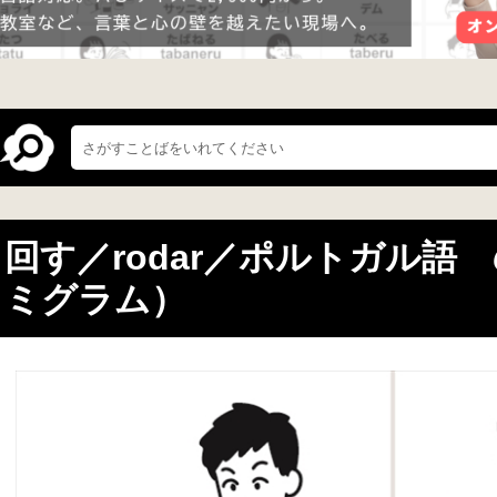
回す／rodar／ポルトガル語
ミグラム）