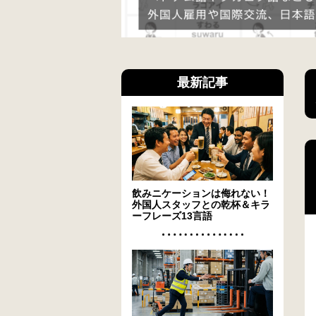
最新記事
飲みニケーションは侮れない！
外国人スタッフとの乾杯＆キラ
ーフレーズ13言語