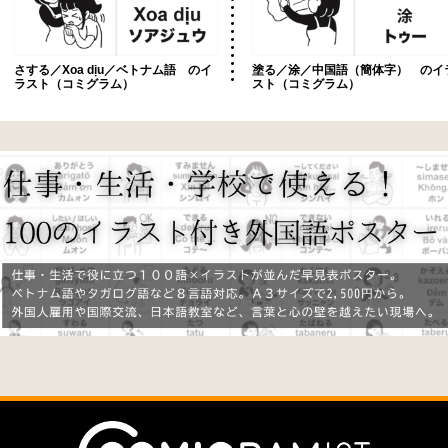
さする／Xoa dịu／ベトナム語 のイ
塗る／涂／中国語（簡体字） のイ
ラスト（コミグラム）
スト（コミグラム）