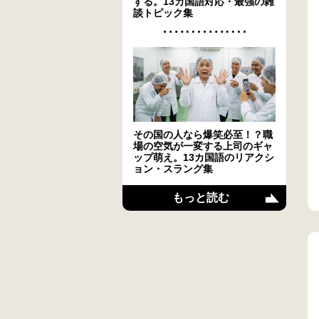
する。13カ国語対応・最強の雑
談トピック集
その国の人なら爆笑必至！？職
場の空気が一変する上司のギャ
ップ萌え。13カ国語のリアクシ
ョン・スラング集
もっと読む