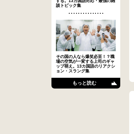
する。13カ国語対応・最強の雑
談トピック集
その国の人なら爆笑必至！？職
場の空気が一変する上司のギャ
ップ萌え。13カ国語のリアクシ
ョン・スラング集
もっと読む