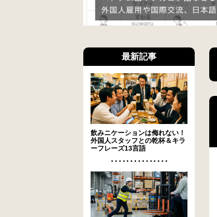
最新記事
飲みニケーションは侮れない！
外国人スタッフとの乾杯＆キラ
ーフレーズ13言語