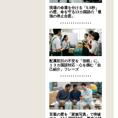
現場の命運を分ける「0.5秒」
の壁。命を守る13カ国語の「最
強の停止合図」
配属初日の不安を「信頼」に。
１３カ国語対応・心を掴む「自
己紹介」フレーズ
言葉の壁を「家族写真」で突破