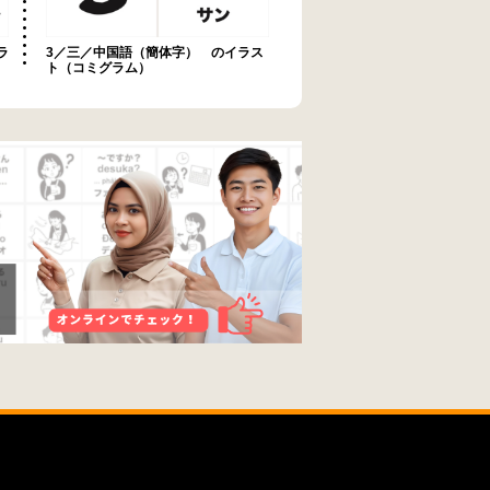
ラ
3／三／中国語（簡体字） のイラス
ト（コミグラム）