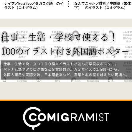
ナイフ／kutsilyo／タガログ語 のイ
なんてこった／哎呀／中国語（繁体
ラスト（コミグラム）
字） のイラスト（コミグラム）