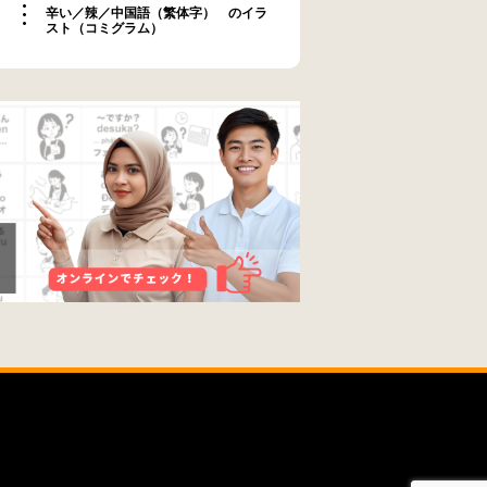
辛い／辣／中国語（繁体字） のイラ
スト（コミグラム）