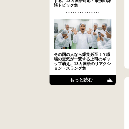
する。13カ国語対応・最強の雑
談トピック集
その国の人なら爆笑必至！？職
場の空気が一変する上司のギャ
ップ萌え。13カ国語のリアクシ
ョン・スラング集
もっと読む