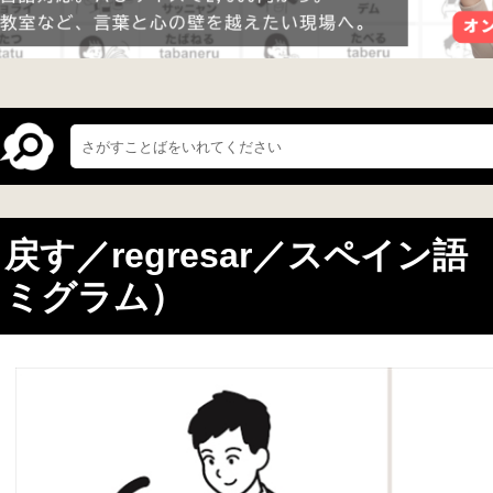
戻す／regresar／スペイン
ミグラム）