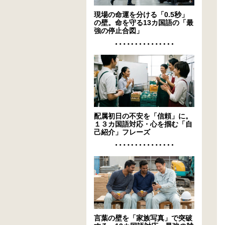
現場の命運を分ける「0.5秒」
の壁。命を守る13カ国語の「最
強の停止合図」
配属初日の不安を「信頼」に。
１３カ国語対応・心を掴む「自
己紹介」フレーズ
言葉の壁を「家族写真」で突破