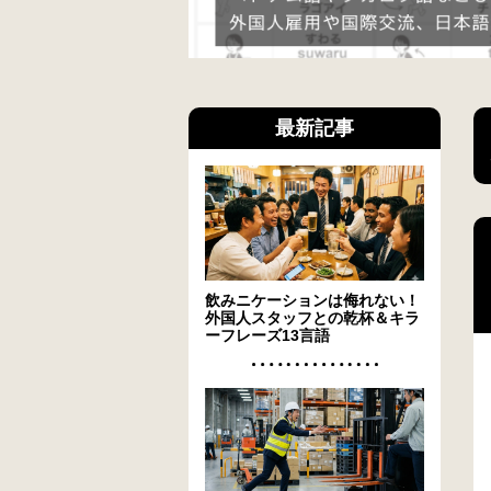
最新記事
飲みニケーションは侮れない！
外国人スタッフとの乾杯＆キラ
ーフレーズ13言語