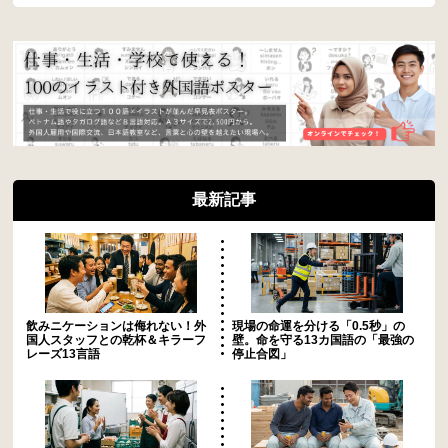
最新記事
飲みニケーションは侮れない！外
現場の命運を分ける「0.5秒」の
国人スタッフとの乾杯＆キラーフ
壁。命を守る13カ国語の「最強の
レーズ13言語
停止合図」