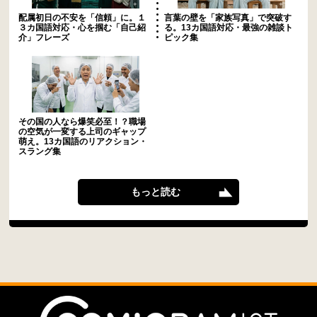
配属初日の不安を「信頼」に。１
言葉の壁を「家族写真」で突破す
３カ国語対応・心を掴む「自己紹
る。13カ国語対応・最強の雑談ト
介」フレーズ
ピック集
その国の人なら爆笑必至！？職場
の空気が一変する上司のギャップ
萌え。13カ国語のリアクション・
スラング集
もっと読む