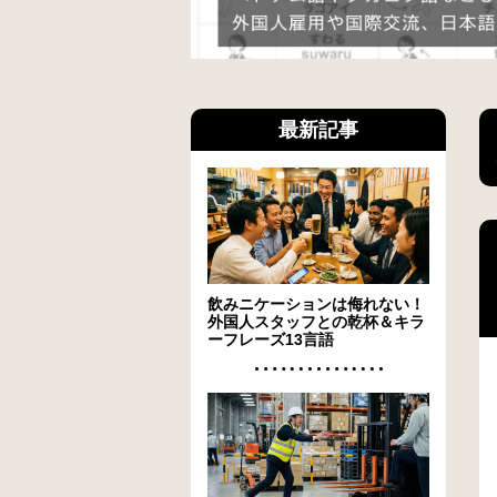
最新記事
飲みニケーションは侮れない！
外国人スタッフとの乾杯＆キラ
ーフレーズ13言語