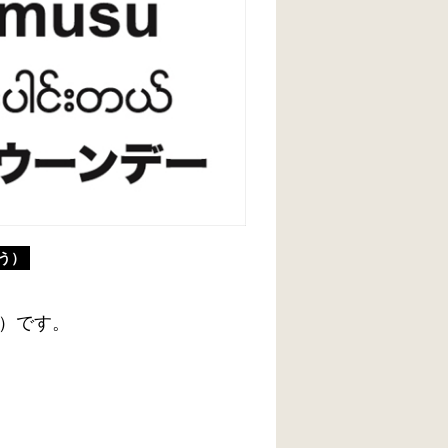
う）
）です。