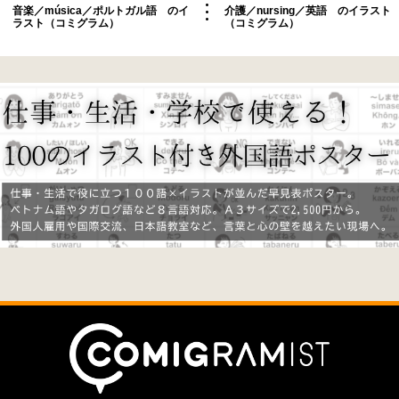
音楽／música／ポルトガル語 のイ
介護／nursing／英語 のイラスト
ラスト（コミグラム）
（コミグラム）