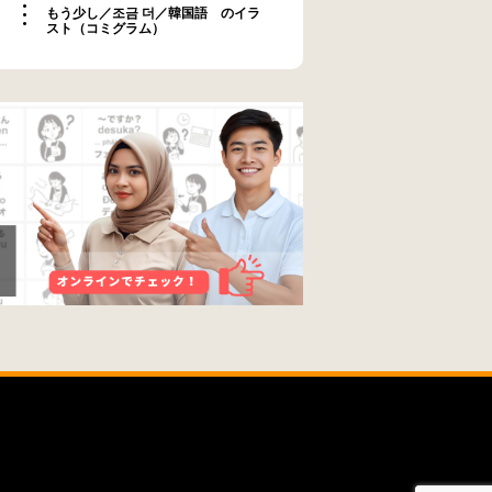
もう少し／조금 더／韓国語 のイラ
スト（コミグラム）