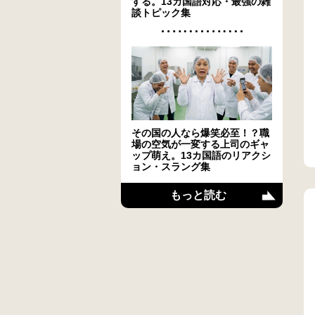
する。13カ国語対応・最強の雑
談トピック集
その国の人なら爆笑必至！？職
場の空気が一変する上司のギャ
ップ萌え。13カ国語のリアクシ
ョン・スラング集
もっと読む