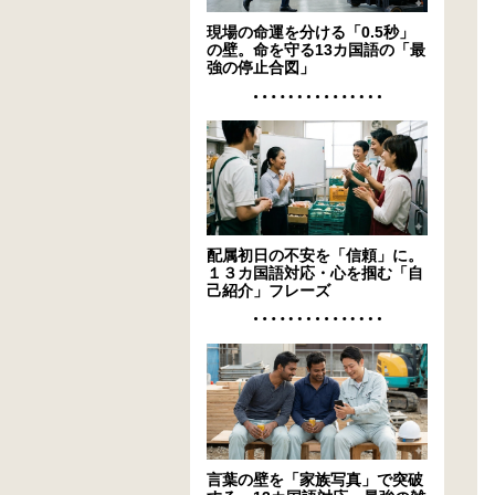
現場の命運を分ける「0.5秒」
の壁。命を守る13カ国語の「最
強の停止合図」
配属初日の不安を「信頼」に。
１３カ国語対応・心を掴む「自
己紹介」フレーズ
言葉の壁を「家族写真」で突破