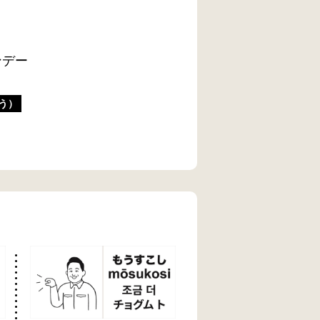
ンデー
う）