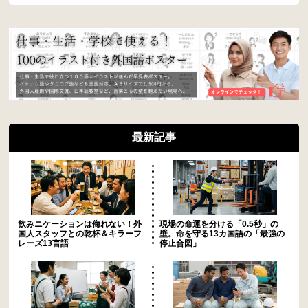
最新記事
飲みニケーションは侮れない！外
現場の命運を分ける「0.5秒」の
国人スタッフとの乾杯＆キラーフ
壁。命を守る13カ国語の「最強の
レーズ13言語
停止合図」