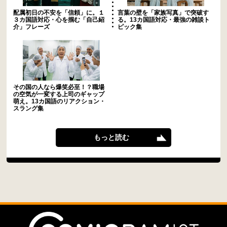
配属初日の不安を「信頼」に。１
言葉の壁を「家族写真」で突破す
３カ国語対応・心を掴む「自己紹
る。13カ国語対応・最強の雑談ト
介」フレーズ
ピック集
その国の人なら爆笑必至！？職場
の空気が一変する上司のギャップ
萌え。13カ国語のリアクション・
スラング集
もっと読む