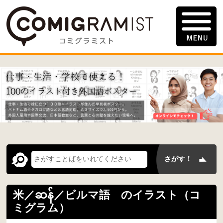
米／ဆန်／ビルマ語 のイラスト（コ
ミグラム）