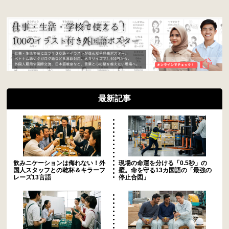
最新記事
飲みニケーションは侮れない！外
現場の命運を分ける「0.5秒」の
国人スタッフとの乾杯＆キラーフ
壁。命を守る13カ国語の「最強の
レーズ13言語
停止合図」