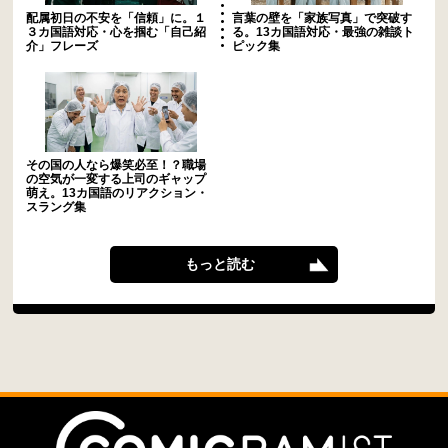
配属初日の不安を「信頼」に。１
言葉の壁を「家族写真」で突破す
３カ国語対応・心を掴む「自己紹
る。13カ国語対応・最強の雑談ト
介」フレーズ
ピック集
その国の人なら爆笑必至！？職場
の空気が一変する上司のギャップ
萌え。13カ国語のリアクション・
スラング集
もっと読む