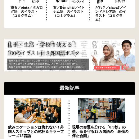
塗る／pinta／タガロ
右／Bên phải／ベト
だれ？／siapa?／イ
グ語 のイラスト
ナム語 のイラスト
ンドネシア語 のイ
（コミグラム）
（コミグラム）
ラスト（コミグラ
ム）
最新記事
飲みニケーションは侮れない！外
現場の命運を分ける「0.5秒」の
国人スタッフとの乾杯＆キラーフ
壁。命を守る13カ国語の「最強の
レーズ13言語
停止合図」