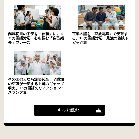
配属初日の不安を「信頼」に。１
言葉の壁を「家族写真」で突破す
３カ国語対応・心を掴む「自己紹
る。13カ国語対応・最強の雑談ト
介」フレーズ
ピック集
その国の人なら爆笑必至！？職場
の空気が一変する上司のギャップ
萌え。13カ国語のリアクション・
スラング集
もっと読む