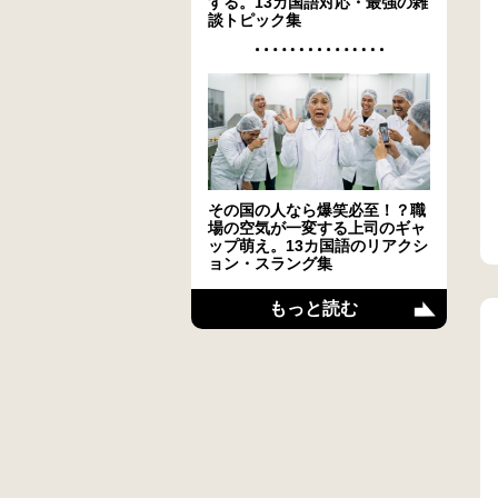
する。13カ国語対応・最強の雑
談トピック集
その国の人なら爆笑必至！？職
場の空気が一変する上司のギャ
ップ萌え。13カ国語のリアクシ
ョン・スラング集
もっと読む