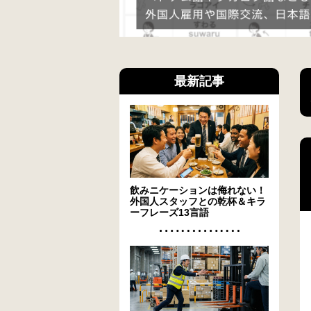
最新記事
飲みニケーションは侮れない！
外国人スタッフとの乾杯＆キラ
ーフレーズ13言語