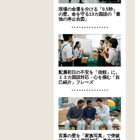
現場の命運を分ける「0.5秒」
の壁。命を守る13カ国語の「最
強の停止合図」
配属初日の不安を「信頼」に。
１３カ国語対応・心を掴む「自
己紹介」フレーズ
言葉の壁を「家族写真」で突破