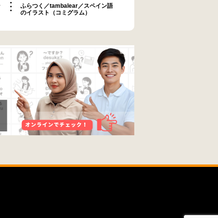
ラ
ふらつく／tambalear／スペイン語
のイラスト（コミグラム）