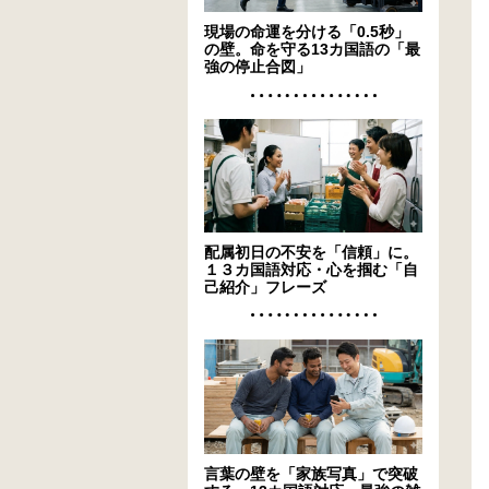
現場の命運を分ける「0.5秒」
の壁。命を守る13カ国語の「最
強の停止合図」
配属初日の不安を「信頼」に。
１３カ国語対応・心を掴む「自
己紹介」フレーズ
言葉の壁を「家族写真」で突破