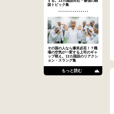
する。13カ国語対応・最強の雑
談トピック集
その国の人なら爆笑必至！？職
場の空気が一変する上司のギャ
ップ萌え。13カ国語のリアクシ
ョン・スラング集
もっと読む