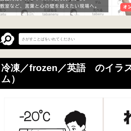
冷凍／frozen／英語 のイ
ム）