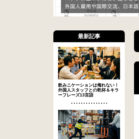
最新記事
飲みニケーションは侮れない！
外国人スタッフとの乾杯＆キラ
ーフレーズ13言語