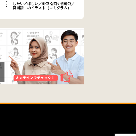
したい／ほしい／하고 싶다 / 원하다／
韓国語 のイラスト（コミグラム）