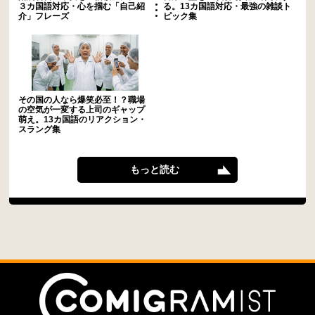
３カ国語対応・心を掴む「自己紹
る。13カ国語対応・最強の雑談ト
介」フレーズ
ピック集
その国の人なら爆笑必至！？職場
の空気が一変する上司のギャップ
萌え。13カ国語のリアクション・
スラング集
もっと読む