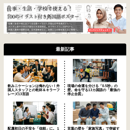
最新記事
飲みニケーションは侮れない！外
現場の命運を分ける「0.5秒」の
国人スタッフとの乾杯＆キラーフ
壁。命を守る13カ国語の「最強の
レーズ13言語
停止合図」
配属初日の不安を「信頼」に。１
言葉の壁を「家族写真」で突破す